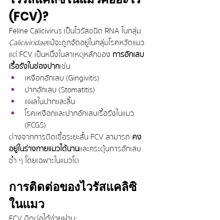
(FCV)?
Feline Calicivirus เป็นไวรัสชนิด RNA ในกลุ่ม 
Caliciviridae
แม้จะถูกจัดอยู่ในกลุ่มโรคหวัดแมว 
แต่ FCV เป็นหนึ่งในสาเหตุหลักของ 
การอักเสบ
เรื้อรังในช่องปาก
 เช่น
เหงือกอักเสบ (Gingivitis)
ปากอักเสบ (Stomatitis)
แผลในปากและลิ้น
โรคเหงือกและปากอักเสบเรื้อรังในแมว 
(FCGS)
ต่างจากการติดเชื้อระยะสั้น FCV สามารถ 
คง
อยู่ในร่างกายแมวได้นาน
 และกระตุ้นการอักเสบ
ซ้ำ ๆ โดยเฉพาะในแมวโต
การติดต่อของไวรัสแคลิซิ
ในแมว
FCV ติดต่อได้ง่ายผ่าน: