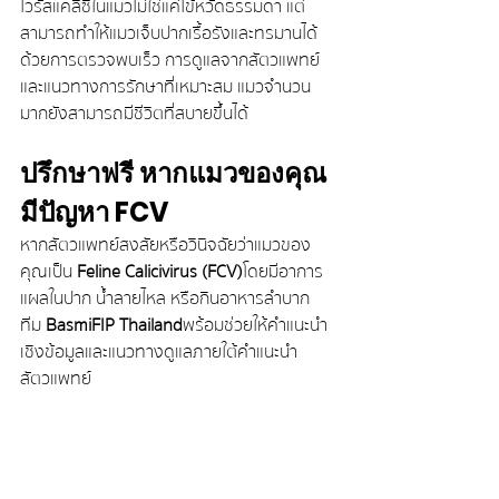
ไวรัสแคลิซิในแมวไม่ใช่แค่ไข้หวัดธรรมดา แต่
สามารถทำให้แมวเจ็บปากเรื้อรังและทรมานได้
ด้วยการตรวจพบเร็ว การดูแลจากสัตวแพทย์ 
และแนวทางการรักษาที่เหมาะสม แมวจำนวน
มากยังสามารถมีชีวิตที่สบายขึ้นได้
ปรึกษาฟรี หากแมวของคุณ
มีปัญหา FCV
หากสัตวแพทย์สงสัยหรือวินิจฉัยว่าแมวของ
คุณเป็น 
Feline Calicivirus (FCV)
 โดยมีอาการ
แผลในปาก น้ำลายไหล หรือกินอาหารลำบาก 
ทีม 
BasmiFIP Thailand
 พร้อมช่วยให้คำแนะนำ
เชิงข้อมูลและแนวทางดูแลภายใต้คำแนะนำ
สัตวแพทย์
Website:
basmifipthailand.com
LINE:
basmifip
Instagram:
basmifipthailand