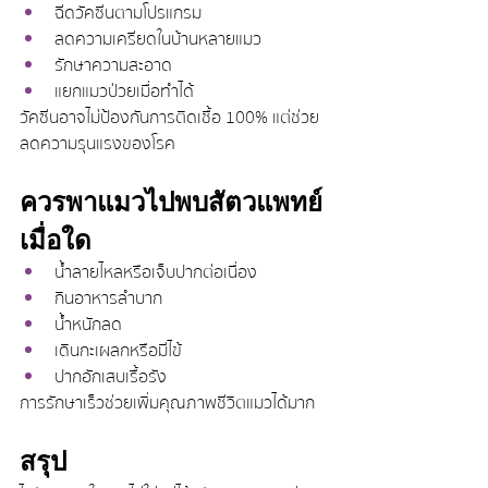
ฉีดวัคซีนตามโปรแกรม
ลดความเครียดในบ้านหลายแมว
รักษาความสะอาด
แยกแมวป่วยเมื่อทำได้
วัคซีนอาจไม่ป้องกันการติดเชื้อ 100% แต่ช่วย
ลดความรุนแรงของโรค
ควรพาแมวไปพบสัตวแพทย์
เมื่อใด
น้ำลายไหลหรือเจ็บปากต่อเนื่อง
กินอาหารลำบาก
น้ำหนักลด
เดินกะเผลกหรือมีไข้
ปากอักเสบเรื้อรัง
การรักษาเร็วช่วยเพิ่มคุณภาพชีวิตแมวได้มาก
สรุป