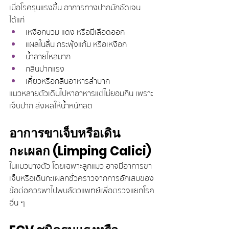
เมื่อโรครุนแรงขึ้น อาการทางปากมักชัดเจน 
ได้แก่
เหงือกบวม แดง หรือมีเลือดออก
แผลในลิ้น กระพุ้งแก้ม หรือเหงือก
น้ำลายไหลมาก
กลิ่นปากแรง
เคี้ยวหรือกลืนอาหารลำบาก
แมวหลายตัวเดินไปหาอาหารแต่ไม่ยอมกิน เพราะ
เจ็บปาก ส่งผลให้น้ำหนักลด
อาการขาเจ็บหรือเดิน
กะเผลก (Limping Calici)
ในแมวบางตัว โดยเฉพาะลูกแมว อาจมีอาการขา
เจ็บหรือเดินกะเผลกชั่วคราวจากการอักเสบของ
ข้อต่อควรพาไปพบสัตวแพทย์เพื่อตรวจแยกโรค
อื่น ๆ