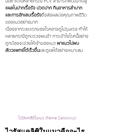
น้อย แต่ในหลายกรณี FCV สามารถพัฒนาไปสู่ 
แผลในปากเรื้อรัง ปวดปาก กินอาหารลำบาก 
และการอักเสบเรื้อรัง
 ซึ่งส่งผลต่อคุณภาพชีวิต
ของแมวอย่างมาก
เนื่องจากระยะแรกของโรคอาจดูไม่รุนแรง ทำให้
หลายกรณีถูกตรวจพบช้า การเข้าใจโรคนี้อย่าง
ถูกต้องจะช่วยให้เจ้าของแมว 
พาแมวไปพบ
สัตวแพทย์ได้เร็วขึ้น
 และดูแลได้อย่างเหมาะสม
ไวรัสแคลิซิในแมว (Feline Calicivirus)
ไวรัสแคลิซิในแมวคืออะไร 