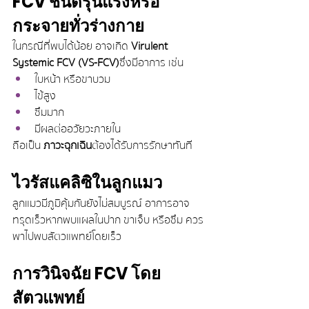
FCV ชนิดรุนแรงหรือ
กระจายทั่วร่างกาย
ในกรณีที่พบได้น้อย อาจเกิด 
Virulent 
Systemic FCV (VS-FCV)
 ซึ่งมีอาการ เช่น
ใบหน้า หรือขาบวม
ไข้สูง
ซึมมาก
มีผลต่ออวัยวะภายใน
ถือเป็น 
ภาวะฉุกเฉิน
 ต้องได้รับการรักษาทันที
ไวรัสแคลิซิในลูกแมว
ลูกแมวมีภูมิคุ้มกันยังไม่สมบูรณ์ อาการอาจ
ทรุดเร็วหากพบแผลในปาก ขาเจ็บ หรือซึม ควร
พาไปพบสัตวแพทย์โดยเร็ว
การวินิจฉัย FCV โดย
สัตวแพทย์