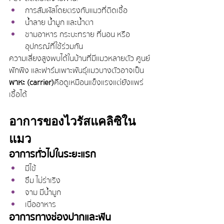
การสัมผัสโดยตรงกับแมวที่ติดเชื้อ
น้ำลาย น้ำมูก และน้ำตา
ชามอาหาร กระบะทราย ที่นอน หรือ
อุปกรณ์ที่ใช้ร่วมกัน
ความเสี่ยงสูงพบได้ในบ้านที่มีแมวหลายตัว ศูนย์
พักพิง และฟาร์มเพาะพันธุ์แมวบางตัวอาจเป็น 
พาหะ (carrier)
 คือดูเหมือนแข็งแรงแต่ยังแพร่
เชื้อได้
อาการของไวรัสแคลิซิใน
แมว
อาการทั่วไปในระยะแรก
มีไข้
ซึม ไม่ร่าเริง
จาม มีน้ำมูก
เบื่ออาหาร
อาการทางช่องปากและฟัน