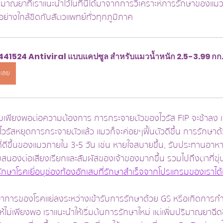
าณยาที่เราแนะนำไว้ในที่นี้ได้มาจากการวิเคราะห์การรักษาของแมวก
ย่างใกล้ชิดกับสัตวแพทย์ทั่วทุกภูมิภาค
41524 Antiviral แบบแคปซูล สำหรับแมวน้ำหนัก 2.5-3.99 กก
อเลย
ความเพียงพอต่อความต้องการ การกระจายตัวของไวรัส FIP จะช้าลง 
่อไวรัสหยุดการกระจายตัวแล้ว แมวก็จะค่อยๆฟื้นตัวดีขึ้น การรักษาด
่ดีขึ้นของแมวภายใน 3-5 วัน เช่น หายใจสบายขึ้น, รับประทานอาหารเ
สนองต่อเสียงเรียกและสัมผัสของเจ้าของมากขึ้น รวมไปถึงตาที่ขุ
ักษาโรคเยื่อบุช่องท้องอักเสบที่รักษาสำเร็จจากโปรแกรมของเราได้
าการของโรคแย่ลงระหว่างเข้ารับการรักษาด้วย GS หรือเกิดการกำ
้ไม่เพียงพอ เราแนะนำให้เริ่มต้นการรักษาใหม่ แต่เพิ่มปริมาณยาฉีด