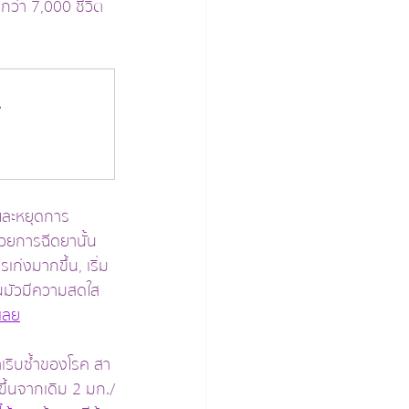
ว่า 7,000 ชีวิต 
.
และหยุดการ
้วยการฉีดยานั้น 
ก่งมากขึ้น, เริ่ม
่นมัวมีความสดใส
เลย
เริบซ้ำของโรค สา
ขึ้นจากเดิม 2 มก./