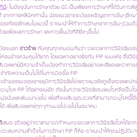
ที่นี่
) ในปัจจุบันการรักษาด้วย GS เป็นเพียงการรักษาที่ได้รับการพิ
 ได้ จากทางคลินิคเท่านั้น น้องแมวอาจจะต้องเผชิญอาการอื่นๆอี
บุช่องท้องอักเสบในแมวนี้ เราแนะนำให้ทำการรักษาอาการอื่นๆร่วม
วยเพื่อผลการรักษา และการฟื้นตัวที่ดียิ่งๆขึ้นไป 
นต้องบอก 
ข่าวร้าย 
กับคุณทุกคนเช่นกันว่า ระยะเวลาการวินิจฉัยของ
งที่ค่อนข้างควบคุมได้ยาก โดยเฉพาะอย่างยิ่งกับ FIP แบบแห้ง ซึ่งวิ
 สัตวแพทย์มีความจำเป็นต้องทำการวินิจฉัยอย่างละเอียดและราคาขอ
่จะจำกัดความเป็นไปได้ในการติดเชื้อ FIP 
จ้าของแมวเองอาจยุติการวินิจฉัยไปเพราะแมวยังดูแข็งแรงและปกติด
ระบุโรค FIP ได้อย่างแน่ชัด ดังนั้นกว่าจะวินิจฉัยจนพบโรคจึงเป็นโ
ุ่งมั่นและพัฒนาต่อไป เพื่อที่จะผลิตชุดตรวจที่สามารถระบุโรคนี้ได
งได้ เพื่อสัตวแพทย์ทุกๆท่านต่อไปต่อไปในอนาคต
ี
เสมอ จริงอยู่ว่าเราสามารถกำหนดระยะเวลาการวินิจฉัยโรคได้ยาก แต
าประสบความสำเร็จในการรักษา FIP ก็คือ เราแนะนำให้คุณปฏิบัติต