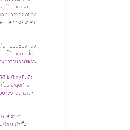
สูจน์ว่าสามารถ
กมากที่มาจากผลของ
ด้วย ตลอดระยะเวลา
โรคเยื่อบุช่องท้อง
นิจฉัยได้ยากมากใน
งการวินิจฉัยแต่ละ
ี ในปัจจุบันยัง
รคในระยะสุดท้าย
้อย่างง่ายดายและ
่สิ่งที่เรา
ามคำแนะนำทั้ง